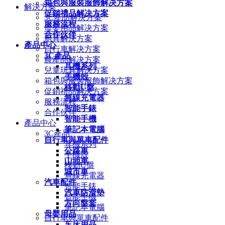
箱包與服裝服飾解决方案
解決方案
促銷禮品解决方案
3C產品解決方案
服務流程
母嬰用品解决方案
合作伙伴
廚具解決方案
產品中心
自行車解决方案
3C產品
農產品解决方案
耳機系列
兒童玩具解决方案
手機殼
箱包與服裝服飾解决方案
移動U盤
促銷禮品解决方案
無線充電器
服務流程
智能手錶
合作伙伴
智能手機
產品中心
筆記本電腦
3C產品
自行車與單車配件
耳機系列
公路車
手機殼
山地車
移動U盤
城市車
無線充電器
汽車配件
智能手錶
汽車防滑墊
智能手機
方向盤套
筆記本電腦
母婴用品
自行車與單車配件
车床用品