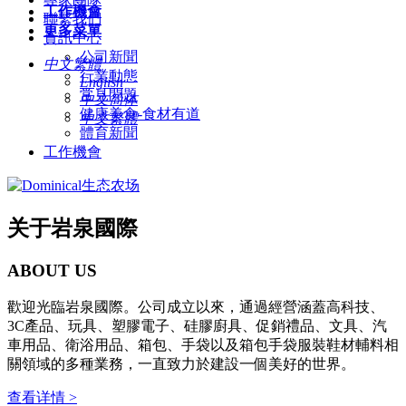
工作機會
聯繫我們
更多菜單
資訊中心
公司新聞
中文繁體
行業動態
English
常見問題
中文简体
健康美食-食材有道
中文繁體
體育新聞
工作機會
关于岩泉國際
ABOUT US
歡迎光臨岩泉國際。公司成立以來，通過經營涵蓋高科技、
3C產品、玩具、塑膠電子、硅膠廚具、促銷禮品、文具、汽
車用品、衛浴用品、箱包、手袋以及箱包手袋服裝鞋材輔料相
關領域的多種業務，一直致力於建設一個美好的世界。
查看详情 >