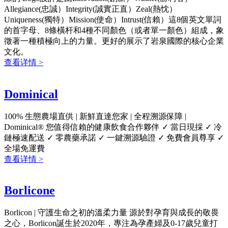
Allegiance(忠誠）Integrity(誠實正直）Zeal(熱忱）
Uniqueness(獨特）Mission(使命）Intrust(信賴）這8個英文單詞
的首字母、8條橫杆和4種不同顏色（或者單一顏色）組成，象
徵著一種積極向上的力量。更好的展示了岩泉國際的核心企業
文化。
查看详情 >
Dominical
100% 生態農場直供 | 新鮮直達您家 | 全程溯源保障 |
Dominical® 您值得信賴的健康飲食合作夥伴 ✓ 當日現採 ✓ 冷
鏈極速配送 ✓ 零農藥承諾 ✓ 一鍵溯源驗證 ✓ 免費會員尊享 ✓
全場免運費
查看详情 >
Borlicone
Borlicon | 守護生命之初的溫柔力量 源於對孕育與成長的敬畏
之心，Borlicon誕生於2020年，專注為孕產婦及0-17歲兒童打