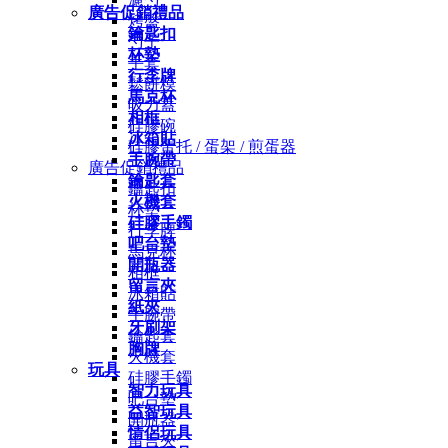
廣告促銷禮品
烤盤
鑰匙扣
勺子
杯墊
手套
行李牌
鬆餅糢
馬克杯
吸力蓋
相框
硅膠碗
冰箱貼
硅膠蛋托 / 蛋架 / 煎蛋器
手腕帶
廣告促銷禮品
鑰匙套
鑰匙扣
火機套
杯墊
硅膠手鐲
行李牌
吧台墊
馬克杯
開瓶器
相框
留言夾
冰箱貼
紙夾
手腕帶
牙刷架
鑰匙套
胸牌
火機套
玩具
硅膠手鐲
智力玩具
吧台墊
益智玩具
開瓶器
情侶玩具
留言夾