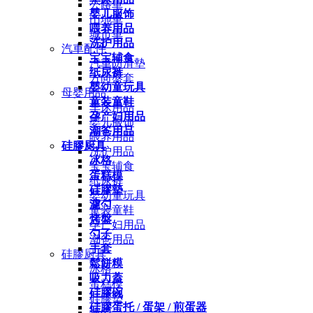
公路車
婴儿服饰
山地車
喂养用品
城市車
洗护用品
汽車配件
宝宝辅食
汽車防滑墊
纸尿裤
方向盤套
婴幼童玩具
母婴用品
童装童鞋
车床用品
孕产妇用品
婴儿服饰
潮爸用品
喂养用品
硅膠厨具
洗护用品
冰格
宝宝辅食
蛋糕模
纸尿裤
硅膠墊
婴幼童玩具
濾勺
童装童鞋
烤盤
孕产妇用品
勺子
潮爸用品
手套
硅膠厨具
鬆餅糢
冰格
吸力蓋
蛋糕模
硅膠碗
硅膠墊
硅膠蛋托 / 蛋架 / 煎蛋器
濾勺