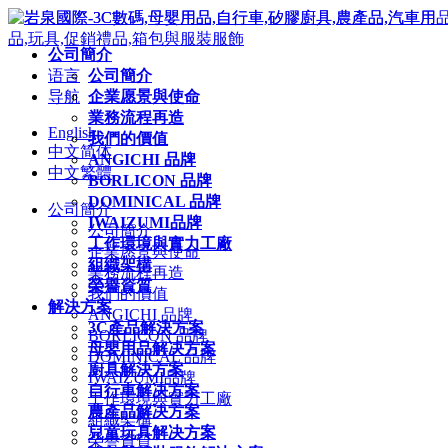
公司簡介
语言
公司簡介
导航
企業愿景與使命
業務流程再造
English
我們的價值
中文简体
ANGICHI 品牌
中文繁體
BORLICON 品牌
DOMINICAL 品牌
公司簡介
IWAIZUMI品牌
公司簡介
工作環境與實力工廠
企業愿景與使命
組織架構
業務流程再造
榮譽資質
我們的價值
解決方案
ANGICHI 品牌
3C產品解決方案
BORLICON 品牌
母嬰用品解决方案
DOMINICAL 品牌
廚具解決方案
IWAIZUMI品牌
自行車解决方案
工作環境與實力工廠
農產品解决方案
組織架構
兒童玩具解决方案
榮譽資質