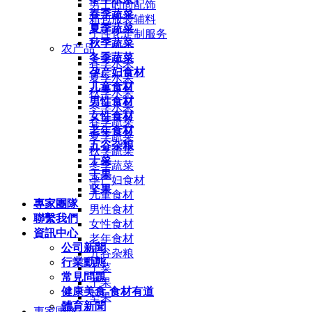
男士时尚配饰
春季蔬菜
箱包服装辅料
夏季蔬菜
个性化定制服务
秋季蔬菜
农产品
冬季蔬菜
春季水果
孕产妇食材
夏季水果
儿童食材
秋季水果
男性食材
冬季水果
女性食材
春季蔬菜
老年食材
夏季蔬菜
五谷杂粮
秋季蔬菜
干菜
冬季蔬菜
干果
孕产妇食材
坚果
儿童食材
專家團隊
男性食材
聯繫我們
女性食材
資訊中心
老年食材
公司新聞
五谷杂粮
行業動態
干菜
常見問題
干果
健康美食-食材有道
坚果
體育新聞
專家團隊